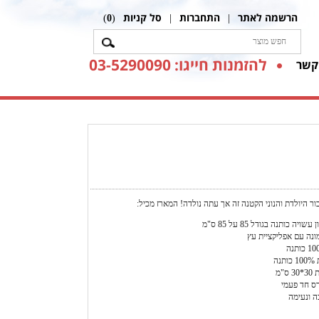
הרשמה לאתר
התחברות
סל קניות
)
0
(
|
|
להזמנות חייגו: 03-5290090
קשר
ור היולדת והנוני הקטנה זה אך עתה נולדה! המארז מכיל:
ויה כותנה בגודל 85 על 85 ס"מ
נה עם אפליקציית עץ
נה
ס"מ
ס חד פעמי
ה ונעימה