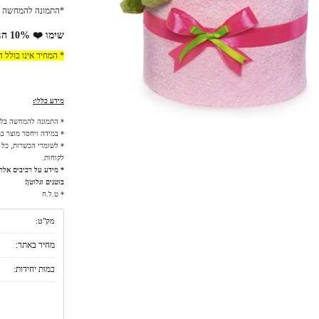
*התמונה להמחשה בלב
שימו ❤️ 10% הנחה למזמינים באתר!
* המחיר אינו כולל 
מידע כללי:
* התמונה להמחשה בל
* במידה ויחסר מוצר במ
* לשומרי הכשרות, כל 
לקוחות.
* מידע על רכיבים אלרגנ
בוטנים וגלוטן!
* ט.ל.ח
מק"ט:
מחיר באתר:
כמות יחידות: