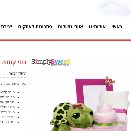
ראשי
אודותינו
אזורי משלוח
פתרונות לעסקים
יצירת 
נוני קטנה
תיאור המוצר
מארז מיוחד במינו עב
מגבת קפוצ'ון עש
מסגרת לתמו
בגד גוף 100% כותנה
מכנס רגלית 100% כות
מגבת אישית 30*30 
חיתול פמפר
בובת צב רכ