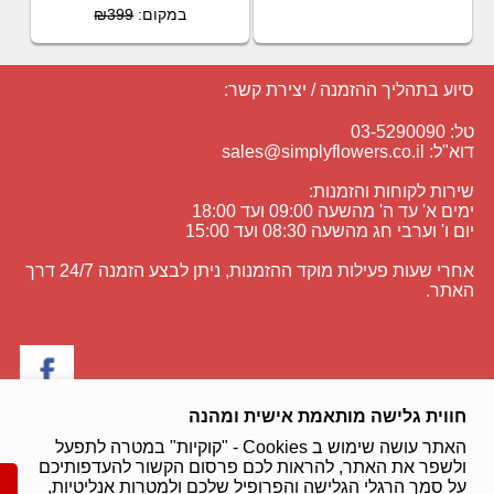
במקום:
₪399
סיוע בתהליך ההזמנה / יצירת קשר:
טל: 03-5290090
דוא"ל:
sales@simplyflowers.co.il
שירות לקוחות והזמנות:
ימים א' עד ה' מהשעה 09:00 ועד 18:00
יום ו' וערבי חג מהשעה 08:30 ועד 15:00
אחרי שעות פעילות מוקד ההזמנות, ניתן לבצע הזמנה 24/7 דרך
האתר.
חווית גלישה מותאמת אישית ומהנה
מכבדים את כל סוגי האשראי:
האתר עושה שימוש ב Cookies - "קוקיות" במטרה לתפעל
ולשפר את האתר, להראות לכם פרסום הקשור להעדפותיכם
על סמך הרגלי הגלישה והפרופיל שלכם ולמטרות אנליטיות,