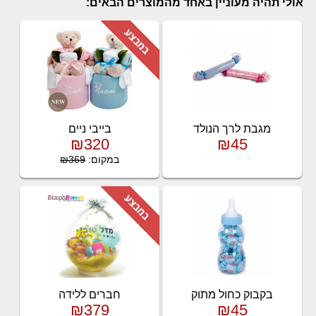
אולי תהיה מעוניין באחד מהמוצרים הבאים:
מגבת לרך הנולד
בייבי ניים
₪320
₪45
במקום:
₪369
בקבוק כחול מתוק
חברים ללידה
₪379
₪45