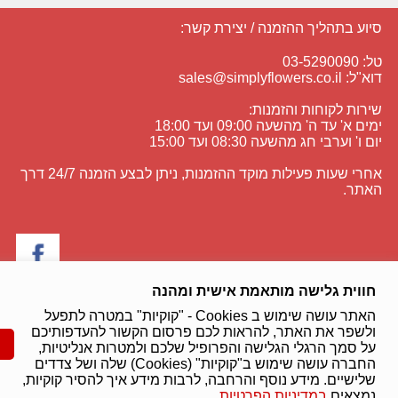
סיוע בתהליך ההזמנה / יצירת קשר:
טל: 03-5290090
דוא"ל:
sales@simplyflowers.co.il
שירות לקוחות והזמנות:
ימים א' עד ה' מהשעה 09:00 ועד 18:00
יום ו' וערבי חג מהשעה 08:30 ועד 15:00
אחרי שעות פעילות מוקד ההזמנות, ניתן לבצע הזמנה 24/7 דרך
האתר.
חווית גלישה מותאמת אישית ומהנה
מכבדים את כל סוגי האשראי:
האתר עושה שימוש ב Cookies - "קוקיות" במטרה לתפעל
ולשפר את האתר, להראות לכם פרסום הקשור להעדפותיכם
על סמך הרגלי הגלישה והפרופיל שלכם ולמטרות אנליטיות,
תהליך הרכישה מאובטח בתקן העולמי:
החברה עושה שימוש ב"קוקיות" (Cookies) שלה ושל צדדים
שלישיים. מידע נוסף והרחבה, לרבות מידע איך להסיר קוקיות,
נמצאים
במדיניות הפרטיות