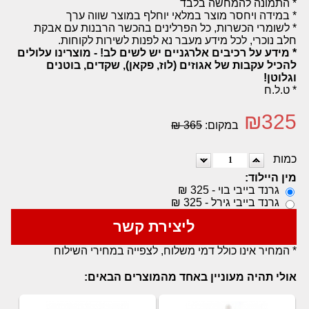
* התמונה להמחשה בלבד
* במידה ויחסר מוצר במלאי יוחלף במוצר שווה ערך
* לשומרי הכשרות, כל הפרלינים בהכשר הרבנות עם אבקת
חלב נוכרי, לכל מידע מעבר נא לפנות לשירות לקוחות.
* מידע על רכיבים אלרגניים יש לשים לב! - מוצרינו עלולים
להכיל עקבות של אגוזים (לוז, פקאן), שקדים, בוטנים
וגלוטן!
* ט.ל.ח
₪
325
במקום:
365 ₪
כמות
מין היילוד:
גרנד בייבי בוי - 325 ₪
גרנד בייבי גירל - 325 ₪
ליצירת קשר
* המחיר אינו כולל דמי משלוח, לצפייה במחירי השילוח
אולי תהיה מעוניין באחד מהמוצרים הבאים: