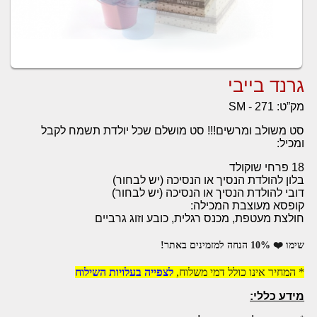
גרנד בייבי
מק”ט:
SM - 271
סט משולב ומרשים!!! סט מושלם שכל יולדת תשמח לקבל
ומכיל:
18 פרחי שוקולד
בלון להולדת הנסיך או הנסיכה (יש לבחור)
דובי להולדת הנסיך או הנסיכה (יש לבחור)
קופסא מעוצבת המכילה:
חולצת מעטפת, מכנס רגלית, כובע וזוג גרביים
שימו ❤️ 10% הנחה למזמינים באתר!
* המחיר אינו כולל דמי משלוח,
לצפייה בעלויות השילוח
מידע כללי: