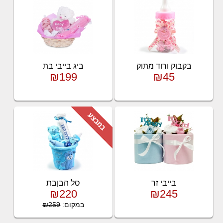
בקבוק ורוד מתוק
ביג בייבי בת
₪199
₪45
בייבי זר
סל הבןבת
₪220
₪245
במקום:
₪259