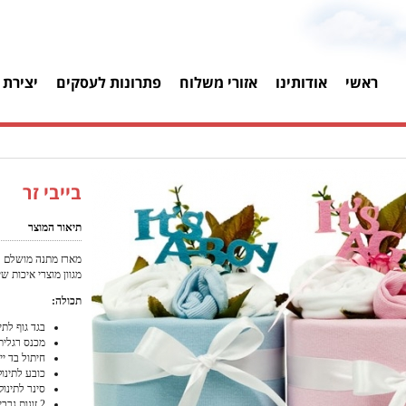
ראשי
אודותינו
אזורי משלוח
פתרונות לעסקים
יצירת 
בייבי זר
תיאור המוצר
מארז מתנה מושלם לי
מגוון מוצרי איכות ש
תכולה:
בגד גוף לתי
מכנס רגלית
חיתול בד ייחוד
כובע לתינוק
סינר לתינוק
2 זוגות גרביים לתינוק