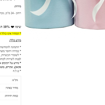
מידות:
רוחב - 24 ס"מ, גובה - 55 ס"מ, עומק - 24 ס"מ
שימו ❤️ 10% הנחה למזמינים באתר!
* המחיר אינו כולל 
מידע כללי:
* התמונה להמחשה 
* במידה ויחסר מוצר
* לשומרי הכשרות, כ
לפנות לשירות לקוחו
* מידע על רכיבים אל
פקאן), שקדים, בוטני
* ט.ל.ח
מק"ט:
מחיר באתר:
כמות יחידות: