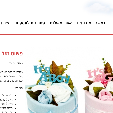
ראשי
אודותינו
אזורי משלוח
פתרונות לעסקים
יצירת 
פשוט מזל 
תיאור המוצר
מתנה ליולדת מארז מ
ארוז בעיצוב זר פרחי
סטן וכרטיס ברכה אי
תכולה:
בגד גוף לתי
חיתול בד איכותי
חיתול כתף 20*60 ס"מ
כובע לתינוק
זוג גרביים ל