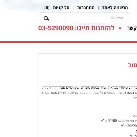
הרשמה לאתר
התחברות
סל קניות
)
0
(
|
|
להזמנות חייגו: 03-5290090
קשר
טוב
רהיב ומקורי במראה, שזור במגוון מוצרים שימושיים עבור הרך הנולד.
ם במארז קשיח עיצובי גדול במיוחד! בעל חלון שקוף וידיות עטור בסרטי
שי
נוק
 ושימושי 60*60 ס"מ
תינוק