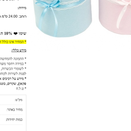
מידות:
רוחב: 24.00 ס"מ גובה: 50.00 ס"מ עומק: 24.00 ס"מ
שימו ❤️ 10% הנחה למזמינים באתר!
* המחיר אינו כולל 
מידע כללי:
* התמונה להמחשה 
* במידה ויחסר מוצר
* לשומרי הכשרות, כ
לפנות לשירות לקוחו
* מידע על רכיבים אל
פקאן), שקדים, בוטני
* ט.ל.ח
מק"ט:
מחיר באתר:
כמות יחידות: