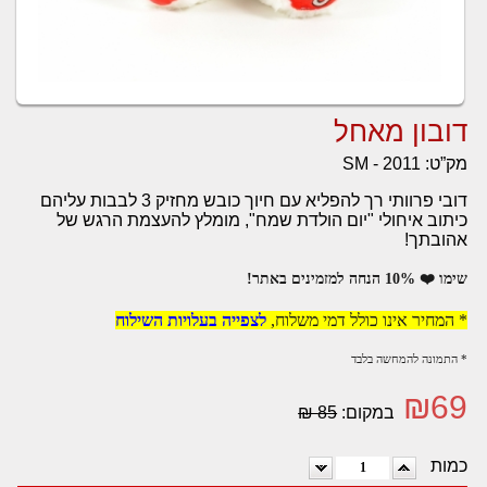
דובון מאחל
מק”ט:
SM - 2011
דובי פרוותי רך להפליא עם חיוך כובש מחזיק 3 לבבות עליהם
כיתוב איחולי "יום הולדת שמח", מומלץ להעצמת הרגש של
אהובתך!
שימו ❤️ 10% הנחה למזמינים באתר!
* המחיר אינו כולל דמי משלוח,
לצפייה בעלויות השילוח
* התמונה להמחשה בלבד
₪
69
במקום:
85 ₪
כמות