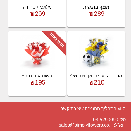
מוצף ברגשות
מלאכית טהורה
₪269
₪289
מכבי תל אביב הקבוצה שלי
פשוט אהבת חיי
₪195
₪210
סיוע בתהליך ההזמנה / יצירת קשר:
טל: 03-5290090
דוא"ל:
sales@simplyflowers.co.il