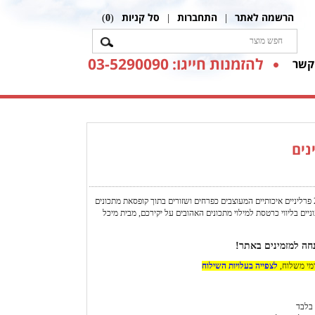
הרשמה לאתר
התחברות
סל קניות
)
0
(
|
|
להזמנות חייגו: 03-5290090
קשר
נים
זר שוקולד המכיל 20 פרליניים איכותיים המעוצבים כפרחים ושזורים בתוך קופסאת מתכונים
יים בליווי כרטסת למילוי מתכונים האהובים על יקירכם, מבית מיכל
דמי משלוח,
לצפייה בעלויות השילוח
בלבד