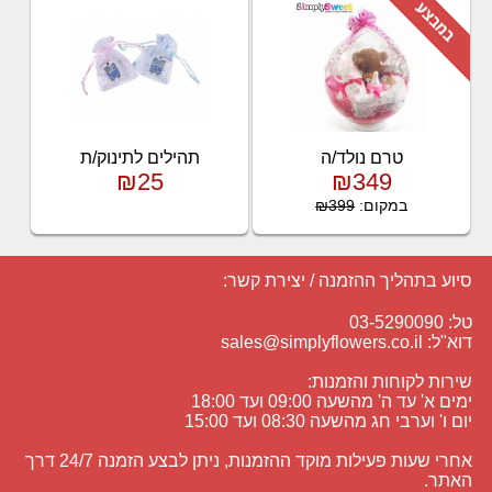
טרם נולד/ה
תהילים לתינוק/ת
₪25
₪349
במקום:
₪399
סיוע בתהליך ההזמנה / יצירת קשר:
טל: 03-5290090
דוא"ל:
sales@simplyflowers.co.il
שירות לקוחות והזמנות:
ימים א' עד ה' מהשעה 09:00 ועד 18:00
יום ו' וערבי חג מהשעה 08:30 ועד 15:00
אחרי שעות פעילות מוקד ההזמנות, ניתן לבצע הזמנה 24/7 דרך
האתר.