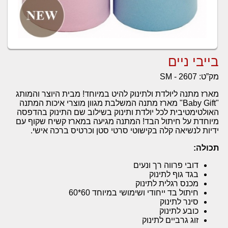
בייבי ניים
מק”ט:
SM - 2607
מארז מתנה ליולדת ולתינוק להיט במיוחד! מבית היוצר והמותג
"Baby Gift" מארז מתנה המשלבת מגוון מוצרי איכות המתנה
האולטימטיבית לכל יולדת ותינוק בשילוב שם התינוק בהדפסה
מיוחדת על חיתול הבד! המתנה מגיעה במארז קשיח שקוף עם
ידיות לנשיאה קלה בקישוטי סרטי סטן וכרטיס ברכה אישי.
תכולה:
דובי פרווה רך ונעים
בגד גוף לתינוק
מכנס רגלית לתינוק
חיתול בד ייחודי ושימושי במיוחד 60*60
סינר לתינוק
כובע לתינוק
זוג גרביים לתינוק