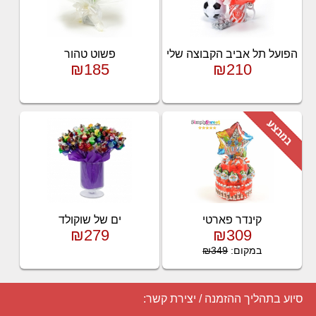
הפועל תל אביב הקבוצה שלי
פשוט טהור
₪185
₪210
קינדר פארטי
ים של שוקולד
₪279
₪309
במקום:
₪349
סיוע בתהליך ההזמנה / יצירת קשר: