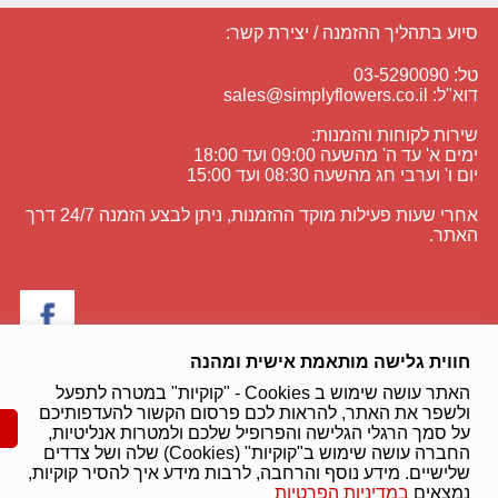
סיוע בתהליך ההזמנה / יצירת קשר:
טל: 03-5290090
דוא"ל:
sales@simplyflowers.co.il
שירות לקוחות והזמנות:
ימים א' עד ה' מהשעה 09:00 ועד 18:00
יום ו' וערבי חג מהשעה 08:30 ועד 15:00
אחרי שעות פעילות מוקד ההזמנות, ניתן לבצע הזמנה 24/7 דרך
האתר.
חווית גלישה מותאמת אישית ומהנה
מכבדים את כל סוגי האשראי:
האתר עושה שימוש ב Cookies - "קוקיות" במטרה לתפעל
ולשפר את האתר, להראות לכם פרסום הקשור להעדפותיכם
על סמך הרגלי הגלישה והפרופיל שלכם ולמטרות אנליטיות,
תהליך הרכישה מאובטח בתקן העולמי:
החברה עושה שימוש ב"קוקיות" (Cookies) שלה ושל צדדים
שלישיים. מידע נוסף והרחבה, לרבות מידע איך להסיר קוקיות,
נמצאים
במדיניות הפרטיות