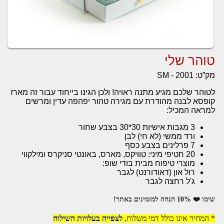
טוהר שלי
מק”ט:
SM - 2001
לטוהר שלכם מגיע מתנה ראויה! ולכן הגינו בייחוד עבור זה מארז
קופסא לבנה מהודרת עם מגירה טהור יפהפה עדין ומרשים
למראה המכיל:
3 מגבות אישיות 30*30 בצבע שחור
ורד ממשי (לא חי) לבן
7 פרלינים בצבע כסף
20 חטיפי מיני: טוויקס, מארס, באונטי סניקרס ומילקווי
מוצרי טיפוח מבית בודי שופ:
רול און (דאודורנט) לגבר
ג'ל רחצה לגבר
שימו ❤️ 10% הנחה למזמינים באתר!
* המחיר אינו כולל דמי משלוח,
לצפייה בעלויות השילוח