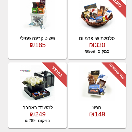
סלסלת שי פרמיום
פשוט קרינה פמילי
₪185
₪330
במקום:
₪369
חפוז
למשרד באהבה
₪249
₪149
במקום:
₪289