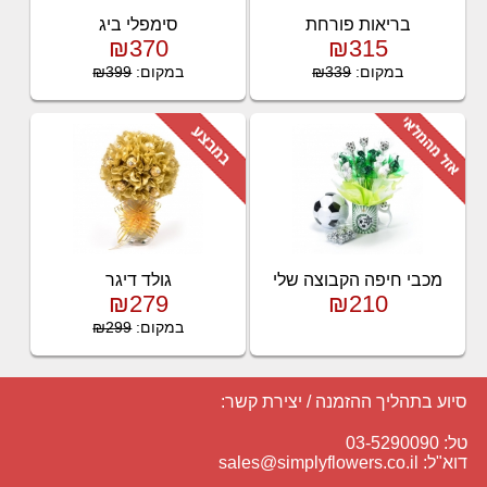
בריאות פורחת
סימפלי ביג
₪370
₪315
במקום:
₪339
במקום:
₪399
מכבי חיפה הקבוצה שלי
גולד דיגר
₪279
₪210
במקום:
₪299
סיוע בתהליך ההזמנה / יצירת קשר:
טל: 03-5290090
דוא"ל:
sales@simplyflowers.co.il