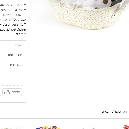
* התמונה להמחשה 
* במידה ויחסר מוצר
* לשומרי הכשרות, כ
לפנות לשירות לקוחו
* מידע על רכיבים אל
פקאן), שקדים, בוטני
* ט.ל.ח
מק"ט:
מחיר באתר:
כמות יחידות:
אחד מהמוצרים הבאים: