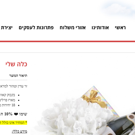
ראשי
אודותינו
אזורי משלוח
פתרונות לעסקים
יצירת 
כלה שלי
תיאור המוצר
זר עדין וטהור למרא
בקבוק קאוו
מארז פרלינים 125
18 יחידות פרחי שוקולד לבנים
שימו ❤️ 10% הנחה למזמינים באתר!
* המחיר אינו כולל 
מידע כללי: