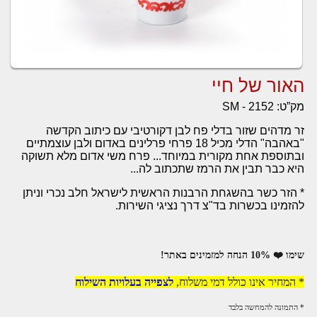
האור של חיי
מק”ט:
SM - 2152
זר מדהים שזור בדלי פח לבן דקורטיבי עם כיתוב הקדשה
"באהבה" הדלי מכיל 18 פרחי פרלינים באדום ולבן עוצמתיים
ובתוספת אחת מקורית במיוחד... פרח משי אדום מלא תשוקה
היא כבר תבין את הרמז שתכתוב לה...
* הזר כשר בהשגחת הרבנות הראשית לישראל חלב נכרי וניתן
להזמינו בכשרות בד"צ דרך נציגי השירות.
שימו ❤️ 10% הנחה למזמינים באתר!
* המחיר אינו כולל דמי משלוח,
לצפייה בעלויות השילוח
* התמונה להמחשה בלבד