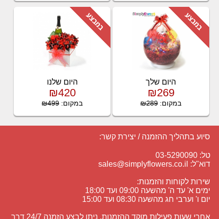
היום שלך
היום שלנו
₪420
₪269
במקום:
₪289
במקום:
₪499
סיוע בתהליך ההזמנה / יצירת קשר:
טל: 03-5290090
דוא"ל:
sales@simplyflowers.co.il
שירות לקוחות והזמנות:
ימים א' עד ה' מהשעה 09:00 ועד 18:00
יום ו' וערבי חג מהשעה 08:30 ועד 15:00
אחרי שעות פעילות מוקד ההזמנות, ניתן לבצע הזמנה 24/7 דרך