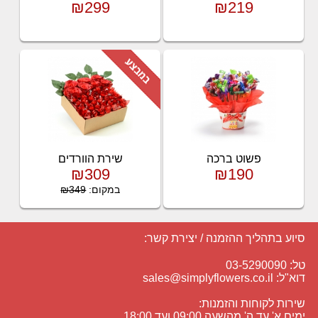
₪299
₪219
פשוט ברכה
שירת הוורדים
₪309
₪190
במקום:
₪349
סיוע בתהליך ההזמנה / יצירת קשר:
טל: 03-5290090
דוא"ל:
sales@simplyflowers.co.il
שירות לקוחות והזמנות:
ימים א' עד ה' מהשעה 09:00 ועד 18:00