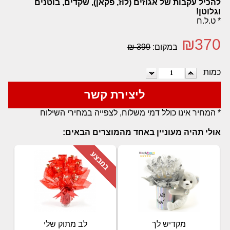
להכיל עקבות של אגוזים (לוז, פקאן), שקדים, בוטנים
וגלוטן!
* ט.ל.ח
₪
370
במקום:
399 ₪
כמות
ליצירת קשר
* המחיר אינו כולל דמי משלוח, לצפייה במחירי השילוח
אולי תהיה מעוניין באחד מהמוצרים הבאים:
מקדיש לך
לב מתוק שלי