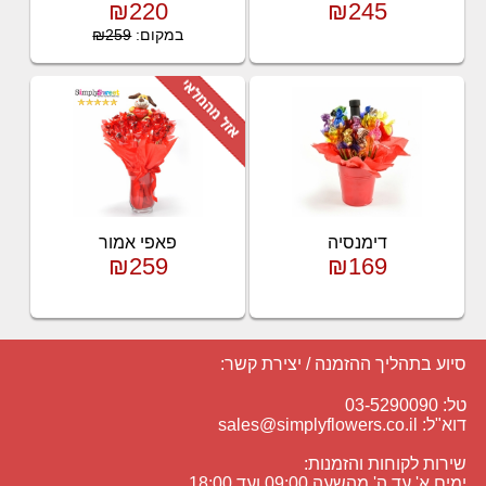
₪220
₪245
במקום:
₪259
דימנסיה
פאפי אמור
₪259
₪169
סיוע בתהליך ההזמנה / יצירת קשר:
טל: 03-5290090
דוא"ל:
sales@simplyflowers.co.il
שירות לקוחות והזמנות:
ימים א' עד ה' מהשעה 09:00 ועד 18:00