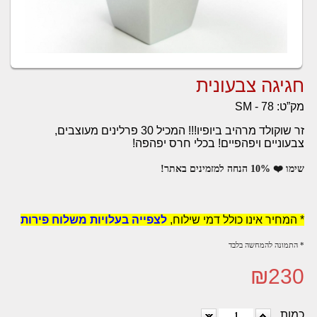
חגיגה צבעונית
מק”ט:
SM - 78
זר שוקולד מרהיב ביופיו!!! המכיל 30 פרלינים מעוצבים,
צבעוניים ויפהפיים! בכלי חרס יפהפה!
שימו ❤️ 10% הנחה למזמינים באתר!
* המחיר אינו כולל דמי שילוח,
לצפייה בעלויות משלוח פירות
* התמונה להמחשה בלבד
₪
230
כמות