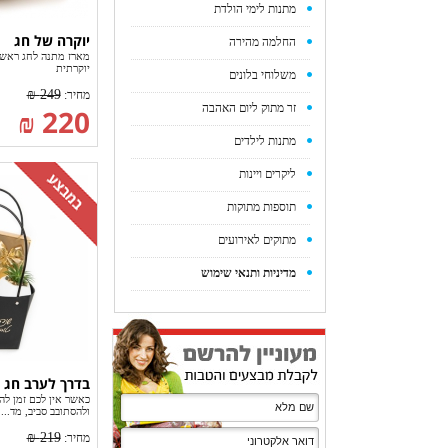
מתנות לימי הולדת
יוקרה של חג
החלמה מהירה
מארז מתנה לחג ראש 
יוקרתית
משלוחי בלונים
249 ₪
מחיר:
זר מתוק ליום האהבה
220 ₪
מתנות לילדים
ליקרים ויינות
תוספות מתוקות
מתוקים לאירועים
מדיניות ותנאי שימוש
בדרך לערב חג
כאשר אין לכם זמן ל
ולהסתובב סביב, מד...
219 ₪
מחיר: