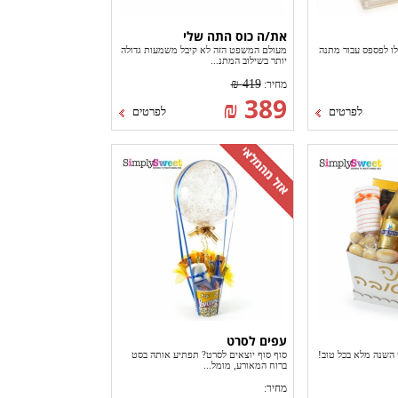
את/ה כוס התה שלי
ו לפספס עבור מתנה
מעולם המשפט הזה לא קיבל משמעות גדולה
יותר בשילוב המתנ...
419 ₪
מחיר:
389 ₪
לפרטים
לפרטים
עפים לסרט
השנה מלא בכל טוב!
סוף סוף יוצאים לסרט? תפתיע אותה בסט
ברוח המאורע, מומל...
מחיר: