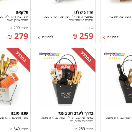
הרגע שלנו
וולקאם
השנה באריזת עץ
שמפניירה אקרילית שקופה ויוקרתית בה
את המארז הזה לא תוכל
שילבנו במיוחד עבור...
לעובד או בן משפ...
מחיר:
299 ₪
מחיר:
259 ₪
279 ₪
לפרטים
לפרטים
בדרך לערב חג בענק
שנה טובה
התעסק בבחירת מתנה
כאשר אין לכם זמן להתעסק בבחירת מתנה
מארז מושקע לחג ראש 
ולהסתובב סביב, מד...
349 ₪
289 ₪
מחיר:
מחיר: