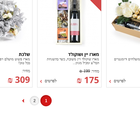
מארז יין ושוקולד
שלכת
וצלחים ורומנטיים
מארז שוקולד ויין משובח, כשר בהשגחת
מארז פשוט מושלם ויפ
הבד"צ ומכיל מגוון...
בכל טוב!
199 ₪
מחיר:
מחיר:
309 ₪
175 ₪
לפרטים
לפרטים
2
1