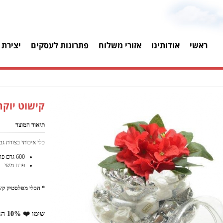
ראשי
אודותינו
אזורי משלוח
פתרונות לעסקים
יצירת 
קישוט יוקר
תיאור המוצר
כלי איכותי בצורת ג
600 גרם פרליני שוקולד בצבעים כסף ולבן
פרח משי
* הכלי מפלסטיק קשי
שימו ❤️ 10% הנחה למזמינים באתר!