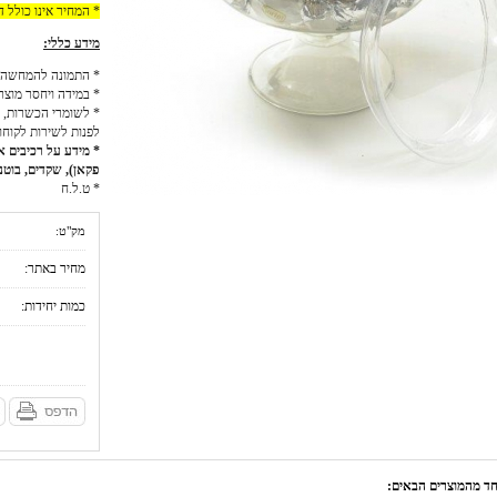
* המחיר אינו כולל 
מידע כללי:
* התמונה להמחשה 
* במידה ויחסר מוצר
* לשומרי הכשרות, כ
לפנות לשירות לקוחו
* מידע על רכיבים אל
פקאן), שקדים, בוטני
* ט.ל.ח
מק"ט:
מחיר באתר:
כמות יחידות:
אחד מהמוצרים הבאים: