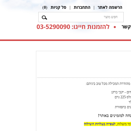
הרשמה לאתר
התחברות
סל קניות
)
0
(
|
|
להזמנות חייגו: 03-5290090
קשר
מהודרת המכילה מכל טוב ביניהם:
ום - יקבי ברקן
2 גרם
ד
ים בתפזורת
דמי משלוח,
לצפייה בעלויות השילוח