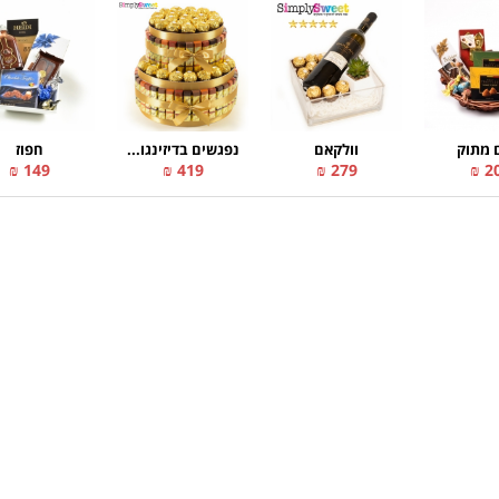
 מתוק
וולקאם
נפגשים בדיזינגו...
חפוז
149 ₪
419 ₪
279 ₪
20