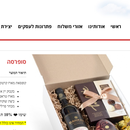
ראשי
אודותינו
אזורי משלוח
פתרונות לעסקים
יצירת 
סופרסה
תיאור המוצר
קופסאת מארז קרטון 
בקבוק יין אד
מארז טראפלס 25
ביצת שוקול
מבחר פרלינ
שימו ❤️ 10% הנחה למזמינים באתר!
* המחיר אינו כולל 