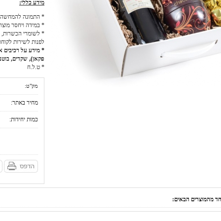
מידע כללי:
* התמונה להמחשה 
* במידה ויחסר מוצר
* לשומרי הכשרות, כ
לפנות לשירות לקוחו
* מידע על רכיבים אל
פקאן), שקדים, בוטני
* ט.ל.ח
מק"ט:
מחיר באתר:
כמות יחידות:
אחד מהמוצרים הבאים: