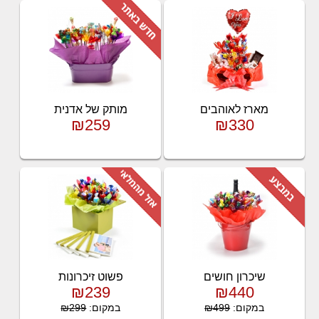
מארז לאוהבים
מותק של אדנית
₪259
₪330
שיכרון חושים
פשוט זיכרונות
₪239
₪440
במקום:
₪499
במקום:
₪299