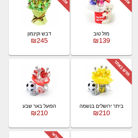
מזל טוב
דבש וקינמון
₪245
₪139
ביתר ירושלים בנשמה
הפועל באר שבע
₪210
₪210