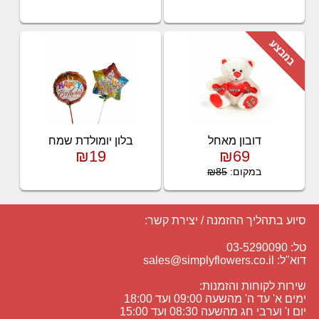
דובון מאחל
בלון יומולדת שמח
₪19
₪69
במקום:
₪85
סיוע בתהליך ההזמנה / יצירת קשר:
טל: 03-5290090
דוא"ל:
sales@simplyflowers.co.il
שירות לקוחות והזמנות:
ימים א' עד ה' מהשעה 09:00 ועד 18:00
יום ו' וערבי חג מהשעה 08:30 ועד 15:00