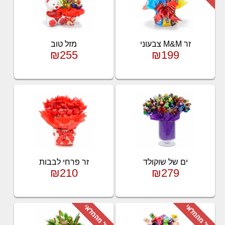
זר M&M צבעוני
מזל טוב
₪255
₪199
ים של שוקולד
זר פרחי לבבות
₪210
₪279