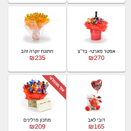
אפטר פארטי- בד"צ
חתונת יוקרה זהב
₪235
₪270
דובי לאב
מתכון פרלינים
₪209
₪165