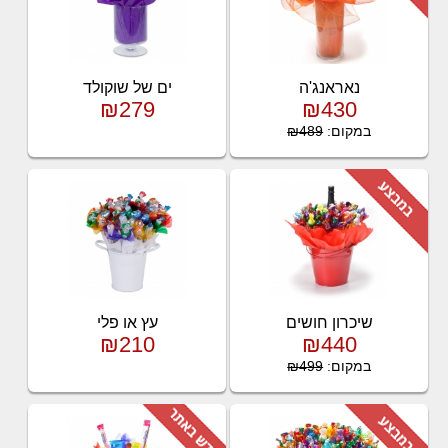
נאראנג'ה
ים של שוקולד
₪279
₪430
במקום:
₪489
שיכרון חושים
עץ או פלי
₪210
₪440
במקום:
₪499