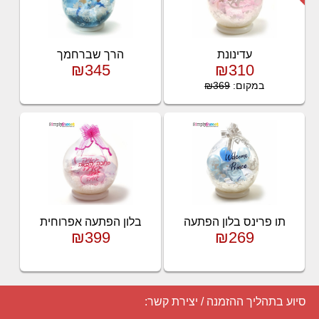
עדינונת
הרך שברחמך
₪345
₪310
במקום:
₪369
תו פרינס בלון הפתעה
בלון הפתעה אפרוחית
₪399
₪269
סיוע בתהליך ההזמנה / יצירת קשר: