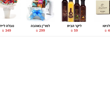
ניטו
ליקר הבית
למר"ן באהבה
נובלה ליידי
349 ₪
299 ₪
59 ₪
40