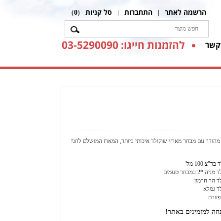
הרשמה לאתר
התחברות
סל קניות
)
0
(
|
|
להזמנות חייגו: 03-5290090
קשר
הודר עם מבחר מארזי שוקולד איכותי ביותר, המארז המושלם לחג!
"צ 100 מל'
*2 במבחר טעמים
ד הר חרמון
ד גמלא
פזורת