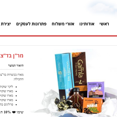
ראשי
אודותינו
אזורי משלוח
פתרונות לעסקים
יצירת 
מר"ן בד"צ
תיאור המוצר
מארז בכשרות בד"צ מ
התכולה:
ליקר שוקולד בד
מארז שוקולד מניה 
מארז שוקול
מארז שוקול
פרלינים בת
שימו ❤️ 10% הנחה למזמינים באתר!