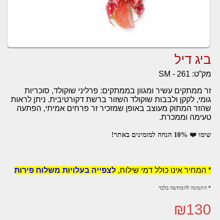
ביג דיל
מק”ט:
SM - 261
זר ממתקים עשיר ומגוון בממתקים: פרליני שוקולד, סוכריות
גומי, לקקן ולבבות שוקולד השזור ברשת דקורטיבית.
ניתן לראות
שהזר המתוק מעוצב באופן שמזכיר זר פרחים אמיתי, הפתעה
טעימה וממכרת.
שימו ❤️ 10% הנחה למזמינים באתר!
* המחיר אינו כולל דמי שילוח,
לצפייה בעלויות משלוח פירות
* התמונה להמחשה בלבד
₪
130