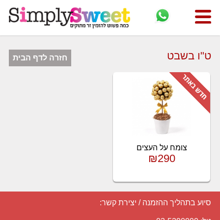
ט"ו בשבט
חזרה לדף הבית
צומח על העצים
₪290
סיוע בתהליך ההזמנה / יצירת קשר: