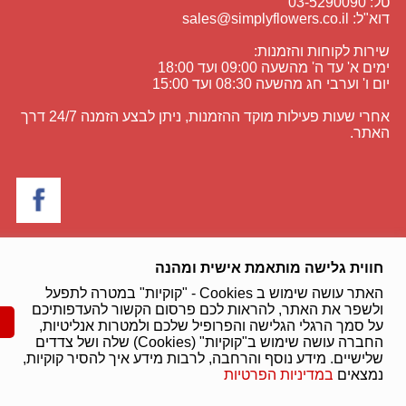
טל: 03-5290090
דוא"ל:
sales@simplyflowers.co.il
שירות לקוחות והזמנות:
ימים א' עד ה' מהשעה 09:00 ועד 18:00
יום ו' וערבי חג מהשעה 08:30 ועד 15:00
אחרי שעות פעילות מוקד ההזמנות, ניתן לבצע הזמנה 24/7 דרך
האתר.
מכבדים את כל סוגי האשראי:
חווית גלישה מותאמת אישית ומהנה
האתר עושה שימוש ב Cookies - "קוקיות" במטרה לתפעל
תהליך הרכישה מאובטח בתקן העולמי:
ולשפר את האתר, להראות לכם פרסום הקשור להעדפותיכם
על סמך הרגלי הגלישה והפרופיל שלכם ולמטרות אנליטיות,
החברה עושה שימוש ב"קוקיות" (Cookies) שלה ושל צדדים
שלישיים. מידע נוסף והרחבה, לרבות מידע איך להסיר קוקיות,
נמצאים
במדיניות הפרטיות