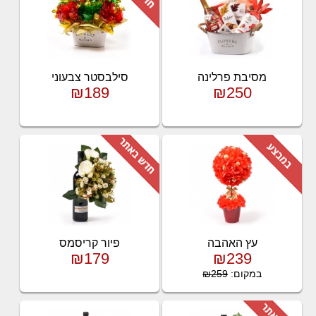
מסיבת פרלינה
סילבסטר צבעוני
₪189
₪250
עץ האהבה
פיור קריסמס
₪179
₪239
במקום:
₪259