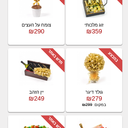
זוג מלכותי
צומח על העצים
₪290
₪359
גולד דיגר
יין הזהב
₪249
₪279
במקום:
₪299